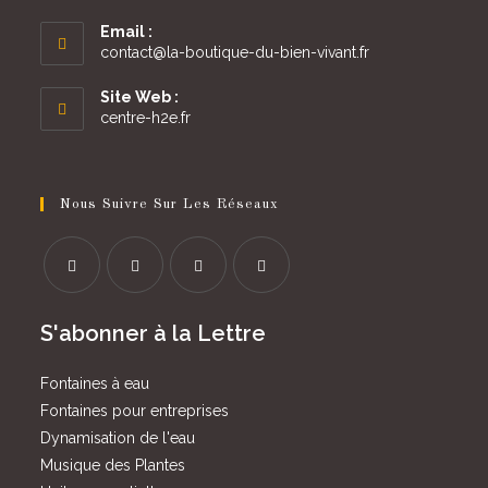
Email :
S’ouvre
contact@la-boutique-du-bien-vivant.fr
dans
votre
Site Web :
application
centre-h2e.fr
Nous Suivre Sur Les Réseaux
S’ouvre
S’ouvre
S’ouvre
S’ouvre
S'abonner à la Lettre
dans
dans
dans
dans
un
un
un
un
Fontaines à eau
nouvel
nouvel
nouvel
nouvel
Fontaines pour entreprises
onglet
onglet
onglet
onglet
Dynamisation de l'eau
Musique des Plantes