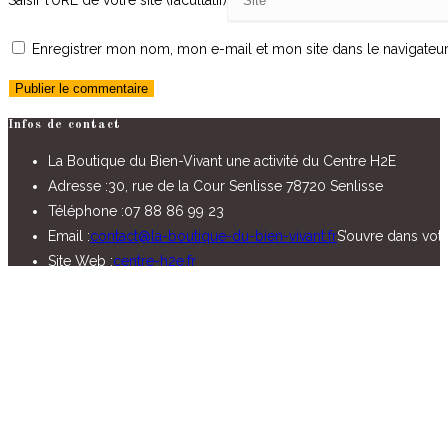
Saisir l’URL de votre site (facultatif)
Enregistrer mon nom, mon e-mail et mon site dans le navigate
Infos de contact
La Boutique du Bien-Vivant une activité du Centre H2E
Adresse :
30, rue de la Cour Senlisse 78720 Senlisse
Téléphone :
07 88 86 99 23
Email :
contact@la-boutique-du-bien-vivant.fr
S’ouvre dans votr
Site Web :
centre-h2e.fr
Nous suivre sur les réseaux
S’ouvre dans un nouvel onglet
S’ouvre dans un nouvel onglet