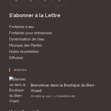
S’ouvre
S’ouvre
S’ouvre
S’ouvre
S'abonner à la Lettre
dans
dans
dans
dans
un
un
un
un
Fontaines à eau
nouvel
nouvel
nouvel
nouvel
Fontaines pour entreprises
onglet
onglet
onglet
onglet
Dynamisation de l'eau
Musique des Plantes
Huiles essentielles
Diffuseur
Articles
Bienvenue dans la Boutique du Bien-
Vivant
FÉVRIER 20, 2017
/
1 COMMENTAIRE