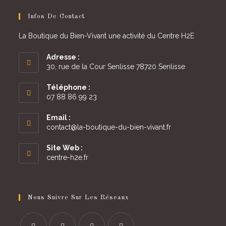
Infos De Contact
La Boutique du Bien-Vivant une activité du Centre H2E
Adresse :
30, rue de la Cour Senlisse 78720 Senlisse
Téléphone :
07 88 86 99 23
Email :
S’ouvre
contact@la-boutique-du-bien-vivant.fr
dans
votre
Site Web :
application
centre-h2e.fr
Nous Suivre Sur Les Réseaux