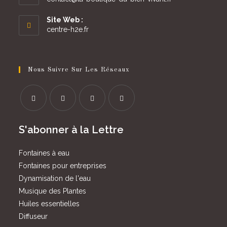
dans
votre
Site Web :
application
centre-h2e.fr
Nous Suivre Sur Les Réseaux
S’ouvre
S’ouvre
S’ouvre
S’ouvre
S'abonner à la Lettre
dans
dans
dans
dans
un
un
un
un
Fontaines à eau
nouvel
nouvel
nouvel
nouvel
Fontaines pour entreprises
onglet
onglet
onglet
onglet
Dynamisation de l'eau
Musique des Plantes
Huiles essentielles
Diffuseur