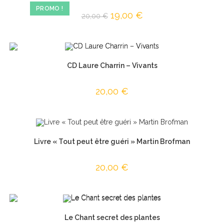
PROMO !
Le
19,00
€
Le
20,00
€
prix
prix
initial
actuel
était :
est :
20,00 €.
19,00 €.
CD Laure Charrin – Vivants
20,00
€
Livre « Tout peut être guéri » Martin Brofman
20,00
€
Le Chant secret des plantes