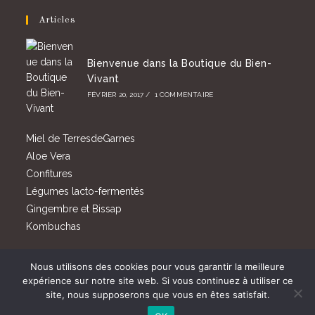
Articles
Bienvenue dans la Boutique du Bien-
Vivant
FÉVRIER 20, 2017
/
1 COMMENTAIRE
Miel de TerresdeGarnes
Aloe Vera
Confitures
Légumes lacto-fermentés
Gingembre et Bissap
Kombuchas
Nous utilisons des cookies pour vous garantir la meilleure
expérience sur notre site web. Si vous continuez à utiliser ce
COPYRIGHT - FRANÇOIS PETIT GÉRANT DE CENTRE H2E SARL
site, nous supposerons que vous en êtes satisfait.
ET DIRECTEUR DE LA PUBLICATION DE CE SITE - CENTRE H2E
SARL AU CAPITAL DE 5000 € RC VERSAILLES 824 512 107 -
SIRET 824 512 107 00015 CODE NAF 9602B - N° TVA