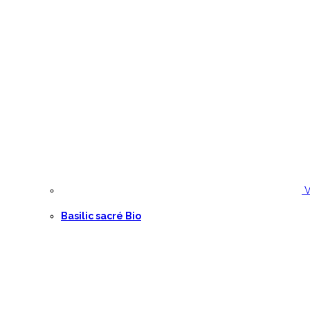
V
Basilic sacré Bio
12,00
€
Basilic sacré Bio