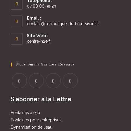
Téléphone :
07 88 86 99 23
Email :
S’ouvre
contact@la-boutique-du-bien-vivant.fr
dans
votre
Site Web :
application
centre-h2e.fr
Nous Suivre Sur Les Réseaux
S’ouvre
S’ouvre
S’ouvre
S’ouvre
S'abonner à la Lettre
dans
dans
dans
dans
un
un
un
un
Fontaines à eau
nouvel
nouvel
nouvel
nouvel
Fontaines pour entreprises
onglet
onglet
onglet
onglet
Dynamisation de l'eau